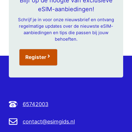
Blijf op de hoogte van exclusieve
eSIM-aanbiedingen!
Schrijf je in voor onze nieuwsbrief en ontvang
regelmatige updates over de nieuwste eSIM-
aanbiedingen en tips die passen bij jouw
behoeften.
Register
65742003
contact@esimgids.nl