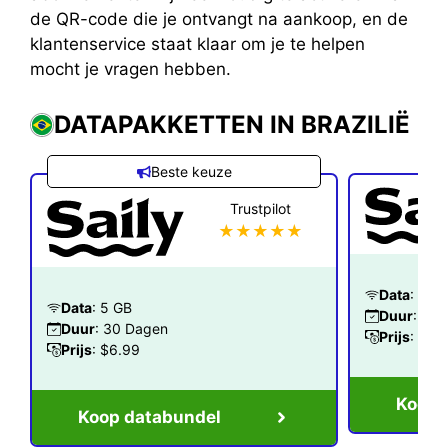
de QR-code die je ontvangt na aankoop, en de
klantenservice staat klaar om je te helpen
mocht je vragen hebben.
DATAPAKKETTEN IN BRAZILIË
Beste keuze
Trustpilot
★★★★★
Data
: 1 G
Data
: 5 GB
Duur
: 7 
Duur
: 30 Dagen
Prijs
: $2.
Prijs
: $6.99
Koop 
Koop databundel