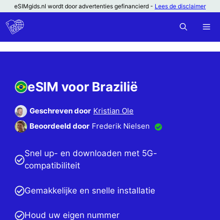
Ga
eSIMgids.nl wordt door advertenties gefinancierd -
Lees de disclaimer
naar
M
de
inhoud
eSIM voor Brazilië
Geschreven door
Kristian Ole
Beoordeeld door
Frederik Nielsen
Snel up- en downloaden met 5G-
compatibiliteit
Gemakkelijke en snelle installatie
Houd uw eigen nummer