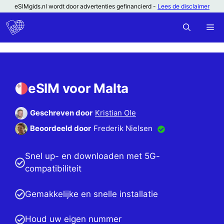
Ga
eSIMgids.nl wordt door advertenties gefinancierd -
Lees de disclaimer
naar
M
de
inhoud
eSIM voor Malta
Geschreven door
Kristian Ole
Beoordeeld door
Frederik Nielsen
Snel up- en downloaden met 5G-
compatibiliteit
Gemakkelijke en snelle installatie
Houd uw eigen nummer