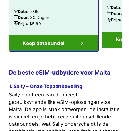
Data
: 1 G
Data
: 5 GB
Duur
: 7 
Duur
: 30 Dagen
Prijs
: $2.
Prijs
: $6.99
Koop 
Koop databundel
De beste eSIM-udbydere voor Malta
1.
Saily – Onze Topaanbeveling
Saily biedt een van de meest
gebruiksvriendelijke eSIM-oplossingen voor
Malta. De app is strak ontworpen, de installatie
is simpel, en je hebt keuze uit verschillende
databundels. Wat Saily onderscheidt is de