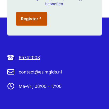
behoeften.
Register
65742003
contact@esimgids.nl
Ma-Vrij 08:00 - 17:00