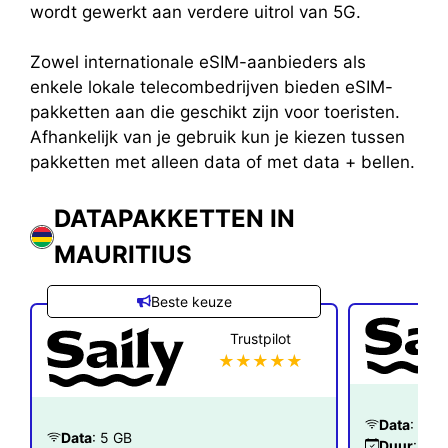
wordt gewerkt aan verdere uitrol van 5G.
Zowel internationale eSIM-aanbieders als
enkele lokale telecombedrijven bieden eSIM-
pakketten aan die geschikt zijn voor toeristen.
Afhankelijk van je gebruik kun je kiezen tussen
pakketten met alleen data of met data + bellen.
DATAPAKKETTEN IN
MAURITIUS
Beste keuze
Trustpilot
★★★★★
Data
: 1 G
Data
: 5 GB
Duur
: 7 