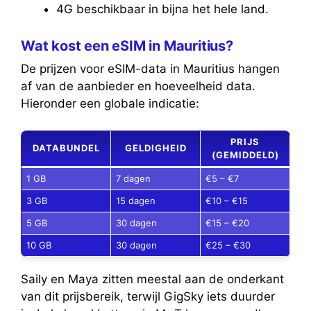
4G beschikbaar in bijna het hele land.
Wat kost een eSIM in Mauritius?
De prijzen voor eSIM-data in Mauritius hangen
af van de aanbieder en hoeveelheid data.
Hieronder een globale indicatie:
PRIJS
DATABUNDEL
GELDIGHEID
(GEMIDDELD)
1 GB
7 dagen
€5 – €7
3 GB
15 dagen
€10 – €15
5 GB
30 dagen
€15 – €20
10 GB
30 dagen
€25 – €30
Saily en Maya zitten meestal aan de onderkant
van dit prijsbereik, terwijl GigSky iets duurder