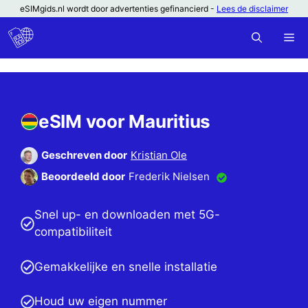
Ga
eSIMgids.nl wordt door advertenties gefinancierd -
Lees de disclaimer
naar
M
de
inhoud
eSIM voor Mauritius
Geschreven door
Kristian Ole
Beoordeeld door
Frederik Nielsen
Snel up- en downloaden met 5G-
compatibiliteit
Gemakkelijke en snelle installatie
Houd uw eigen nummer