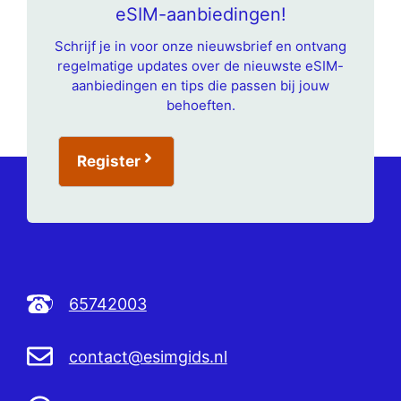
eSIM-aanbiedingen!
Schrijf je in voor onze nieuwsbrief en ontvang
regelmatige updates over de nieuwste eSIM-
aanbiedingen en tips die passen bij jouw
behoeften.
Register
65742003
contact@esimgids.nl