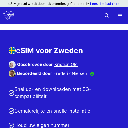
Ga
eSIMgids.nl wordt door advertenties gefinancierd -
Lees de disclaimer
naar
M
de
inhoud
eSIM voor Zweden
Geschreven door
Kristian Ole
Beoordeeld door
Frederik Nielsen
Snel up- en downloaden met 5G-
compatibiliteit
Gemakkelijke en snelle installatie
Houd uw eigen nummer