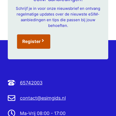
Schrijf je in voor onze nieuwsbrief en ontvang
regelmatige updates over de nieuwste eSIM-
aanbiedingen en tips die passen bij jouw
behoeften.
Register
65742003
contact@esimgids.nl
Ma-Vrij 08:00 - 17:00