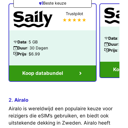
Beste keuze
Trustpilot
★★★★★
Data
: 1 G
Data
: 5 GB
Duur
: 7 
Duur
: 30 Dagen
Prijs
: $2.
Prijs
: $6.99
Koop 
Koop databundel
2.
Airalo
Airalo is wereldwijd een populaire keuze voor
reizigers die eSIM’s gebruiken, en biedt ook
uitstekende dekking in Zweden. Airalo heeft